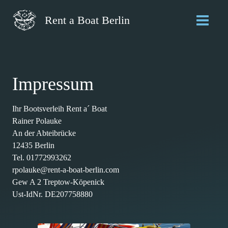
Zum
Inhalt
Rent a Boat Berlin
MAIN
springen
MEN
Impressum
Ihr Bootsverleih Rent a´ Boat
Rainer Polauke
An der Abteibrücke
12435 Berlin
Tel. 01772993262
rpolauke@rent-a-boat-berlin.com
Gew A 2 Treptow-Köpenick
Ust-IdNr. DE207758880